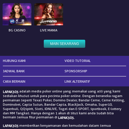
© Copyright 2026 l4pak303win.com - All right reserved | 18+
BG CASINO
LIVE MANIA
MAIN SEKARANG
HUBUNGI KAMI
VIDEO TUTORIAL
JADWAL BANK
SPONSORSHIP
CARA BERMAIN
LINK ALTERNATIF
adalah media poker online yang memakai uang asli yang kami
LAPAK303
sediakan khusus untuk para pecinta poker online. Dengan beraneka ragam
permainan seperti Texas Poker, Domino Dealer, Bandar Ceme, Ceme Keliling,
Dominobet, Capsa Susun, Bandar Capsa, Blackjack, Omaha, Super10,
Superbull, QQspirit, Slots, IDNLIVE, Togel dan E-SPORT, sportbook, E-lottery
dan MM Tangkas. Hanya dengan 1 akun di situs kami anda sudah bisa
bermain semua fitur permainan di
LAPAK303.
memberikan kenyamanan dan kemudahan dalam semua
LAPAK303