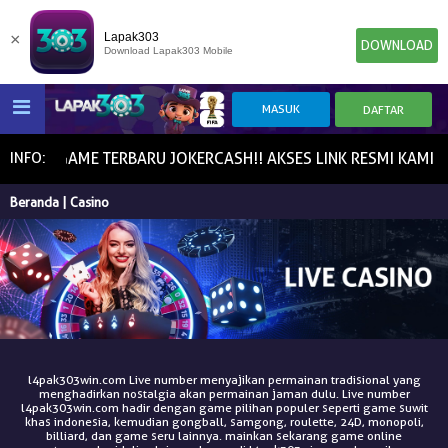
×
Lapak303
DOWNLOAD
Download Lapak303 Mobile
HOME
ERUAN GAME TERBARU JOKERCASH!! AKSES LINK RESMI KAMI l4
INFO:
Beranda | Casino
POKER
SLOT GAME
IDN E-LOTTERY
NEW
NEW
SPORTBOOK
LIVE CASINO
IDNLIVE
NEW
TOGEL
ESPORTS
ARCADE
l4pak303win.com Live number menyajikan permainan tradisional yang
menghadirkan nostalgia akan permainan jaman dulu. Live number
NEW
NEW
NEW
l4pak303win.com hadir dengan game pilihan populer seperti game suwit
khas indonesia, kemudian gongball, samgong, roulette, 24D, monopoli,
billiard, dan game seru lainnya. mainkan sekarang game online
TEMBAK IKAN
IDNRAFFLE
IDNTRADE