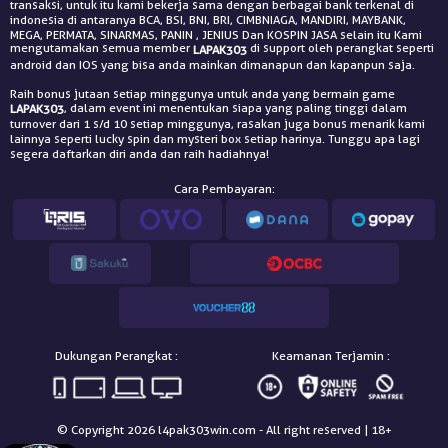
transaksi, untuk itu kami bekerja sama dengan berbagai bank terkenal di
indonesia di antaranya BCA, BSI, BNI, BRI, CIMBNIAGA, MANDIRI, MAYBANK,
MEGA, PERMATA, SINARMAS, PANIN , JENIUS Dan KOSPIN JASA selain itu Kami
mengutamakan semua member
di support oleh perangkat seperti
LAPAK303
android dan IOS yang bisa anda mainkan dimanapun dan kapanpun saja.
Raih bonus jutaan setiap minggunya untuk anda yang bermain game
, dalam event ini menentukan siapa yang paling tinggi dalam
LAPAK303
turnover dari 1 s/d 10 setiap minggunya, rasakan juga bonus menarik kami
lainnya seperti lucky spin dan mysteri box setiap harinya. Tunggu apa lagi
segera daftarkan diri anda dan raih hadiahnya!
Cara Pembayaran:
Dukungan Perangkat :
Keamanan Terjamin :
© Copyright 2026 l4pak303win.com - All right reserved | 18+