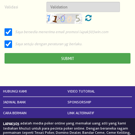
Validasi
NEW
TANGKAS
RTP
Saya bersedia menerima email promosi l4pak303win.com
DEPOSIT
Saya setuju dengan peraturan yg berlaku.
WITHDRAW
PROMOSI
DOWNLOAD APLIKASI
REFERRAL
HUBUNGI KAMI
VIDEO TUTORIAL
JADWAL BANK
JACKPOT
SPONSORSHIP
CARA BERMAIN
LINK ALTERNATIF
VIP MEMBER
adalah media poker online yang memakai uang asli yang kami
LAPAK303
sediakan khusus untuk para pecinta poker online. Dengan beraneka ragam
HUBUNGI KAMI
permainan seperti Texas Poker, Domino Dealer, Bandar Ceme, Ceme Keliling,