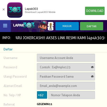
×
Lapak303
DOWNLOAD
Download Lapak303 Mobile
HOME
ME TERBARU JOKERCASH!! AKSES LINK RESMI KAMI l4p4k303to
INFO:
Daftar
POKER
SLOT GAME
IDN E-LOTTERY
Username
NEW
NEW
Password
SPORTBOOK
LIVE CASINO
IDNLIVE
Ulangi Password
NEW
Alamat Email
TOGEL
ESPORTS
ARCADE
No. Telp / HP
NEW
NEW
NEW
GEGEWIN11
Referral
TEMBAK IKAN
IDNRAFFLE
IDNTRADE